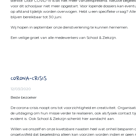
sterkte. Door COVID-19 is dit niet meer vanzelfsprekend. Nieuwe begel
voor dit schooljaar niet meer opgestart. Voor lopende dossiers kan event
op afstand tijdelijk worden overwogen. Hebt u een specifieke vraag? Alle
blijven bereikbaar tot 30 juni.
Wij hopen in september onze dienstverlening te kunnen hernemen.
Een veilige groet van alle medewerkers van School & Ziekzijn.
CORONA-CRISIS
12/03/2020
Beste bezoeker
De corona-crisis noopt ons tot voorzichtigheid en creativiteit. Organisat
de uitdaging om hun missie verder te realiseren, ook als fysiek contact tijd
evident is. Ook School & Ziekzijn schenkt hier aandacht aan.
Willen we onszelf en onze kwetsbare naasten heel wat onheil besparen 
ongetwijfeld dat begeleiding alleen kan voorzien worden indien er geen ri