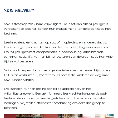
S&Z HELPEN?
S&Z is steeds op zoek naar vrijwilligers. De inzet van elke vrijwilliger is
van essentieel belang. Zonder hun engagement kan de organisatie niet
bestaan.
Leerkrachten, leerkrachten op rust of in opleiding en andere didactisch
bekwame gediplomeerden kunnen het team van lesgevers versterken.
Ook vrijwilligers met competenties in boekhouding, administratie,
communicatie, IT… kunnen bij het besturen van de organisatie hun vrije
tijd zinvol besteden.
Je kan ook helpen door onze organisatie kenbaar te maken bij scholen,
CLB’s, ziekenhuizen …, zodat families met zieke kinderen de weg naar
S&Z kunnen vinden.
Ook scholen kunnen ons helpen bij de uitbreiding van het
vrijwilligersnetwerk. Een geïnformeerd leerkrachtenkorps en de oud-
leerkrachten kunnen zo een uitgestoken hand bieden voor de zieke
leerlingen. Wij stellen affiches ter beschikking om deze doelgroep te
bereiken.