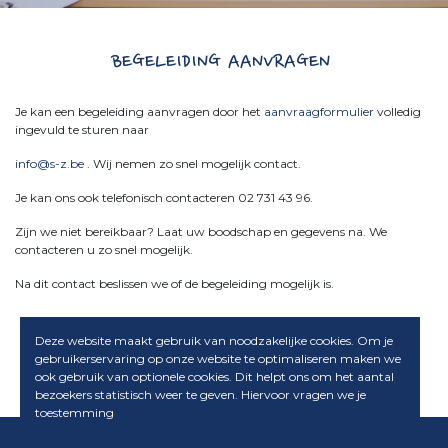
BEGELEIDING AANVRAGEN
Je kan een begeleiding aanvragen door het
aanvraagformulier
volledig
ingevuld te sturen naar
info@s-z.be
. Wij nemen zo snel mogelijk contact.
Je kan ons ook telefonisch contacteren 02 731 43 96.
Zijn we niet bereikbaar? Laat uw boodschap en gegevens na. We
contacteren u zo snel mogelijk.
Na dit contact beslissen we of de begeleiding mogelijk is.
Deze website maakt gebruik van noodzakelijke cookies. Om je
Download aanvraagformulier
gebruikerservaring op onze website te optimaliseren maken we
ook gebruik van optionele cookies. Dit helpt ons om het aantal
bezoekers statistisch weer te geven. Hiervoor vragen we je
toestemming